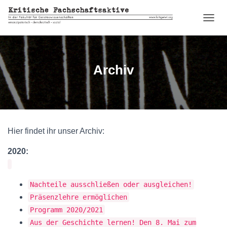
N
A
V
I
G
Archiv
A
T
I
O
N
U
Hier findet ihr unser Archiv:
M
S
C
2020:
H
A
L
Nachteile ausschließen oder ausgleichen!
T
Präsenzlehre ermöglichen
E
N
Programm 2020/2021
Aus der Geschichte lernen! Den 8. Mai zum