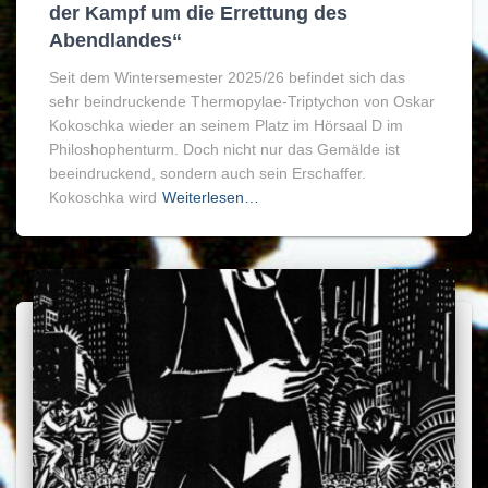
der Kampf um die Errettung des
Abendlandes“
Seit dem Wintersemester 2025/26 befindet sich das
sehr beindruckende Thermopylae-Triptychon von Oskar
Kokoschka wieder an seinem Platz im Hörsaal D im
Philoshophenturm. Doch nicht nur das Gemälde ist
beeindruckend, sondern auch sein Erschaffer.
Kokoschka wird
Weiterlesen…