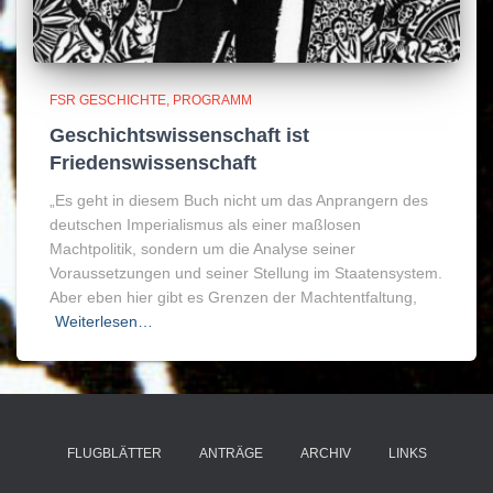
FSR GESCHICHTE
PROGRAMM
Geschichtswissenschaft ist
Friedenswissenschaft
„Es geht in diesem Buch nicht um das Anprangern des
deutschen Imperialismus als einer maßlosen
Machtpolitik, sondern um die Analyse seiner
Voraussetzungen und seiner Stellung im Staatensystem.
Aber eben hier gibt es Grenzen der Machtentfaltung,
Weiterlesen…
FLUGBLÄTTER
ANTRÄGE
ARCHIV
LINKS