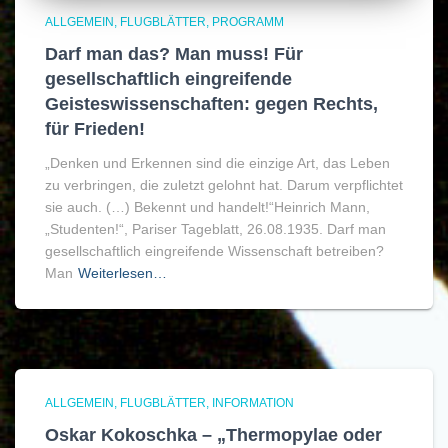
ALLGEMEIN
FLUGBLÄTTER
PROGRAMM
Darf man das? Man muss! Für
gesellschaftlich eingreifende
Geisteswissenschaften: gegen Rechts,
für Frieden!
„Denken und Erkennen sind die einzige Art, das Leben
zu verbringen, die zuletzt gelohnt hat. Darum verpflichtet
sie auch. (…) Bekennt und handelt!“Heinrich Mann,
„Studenten!“, Pariser Tageblatt, 26.08.1935. Darf man
gesellschaftlich eingreifende Wissenschaft betreiben?
Man
Weiterlesen…
ALLGEMEIN
FLUGBLÄTTER
INFORMATION
Oskar Kokoschka – „Thermopylae oder