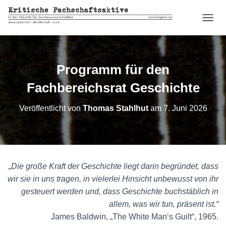
N
A
V
I
G
Programm für den
A
T
Fachbereichsrat Geschichte
I
O
Veröffentlicht von
Thomas Stahlhut
am
7. Juni 2026
N
U
M
S
C
H
„Die große Kraft der Geschichte liegt darin begründet, dass
A
wir sie in uns tragen, in vielerlei Hinsicht unbewusst von ihr
L
T
gesteuert werden und, dass Geschichte buchstäblich in
E
allem, was wir tun, präsent ist.“
N
James Baldwin, „The White Man‘s Guilt“, 1965.