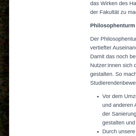
das Wirken des H
der Fakultät zu m
Philosophenturm 
Der Philosophentu
vertiefter Auseina
Damit das noch bes
Nutzer:innen sich
gestalten. So mac
Studierendenbewe
Vor dem Umzu
und anderen Ak
der Sanierung
gestalten und
Durch unsere 