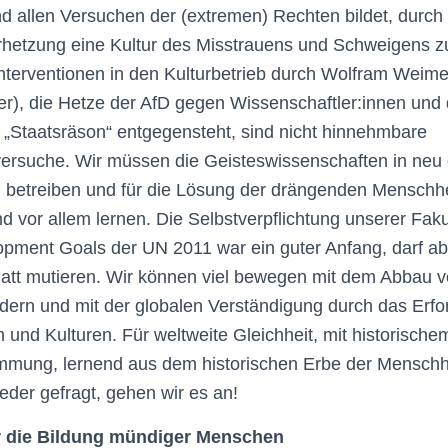
d allen Versuchen der (extremen) Rechten bildet, durch I
rhetzung eine Kultur des Misstrauens und Schweigens z
nterventionen in den Kulturbetrieb durch Wolfram Weime
ter), die Hetze der AfD gegen Wissenschaftler:innen und
 „Staatsräson“ entgegensteht, sind nicht hinnehmbare
ersuche. Wir müssen die Geisteswissenschaften in neu 
 betreiben und für die Lösung der drängenden Menschh
nd vor allem lernen. Die Selbstverpflichtung unserer Faku
opment Goals der UN 2011 war ein guter Anfang, darf ab
att mutieren. Wir können viel bewegen mit dem Abbau v
ildern und mit der globalen Verständigung durch das Erf
 und Kulturen. Für weltweite Gleichheit, mit historische
mmung, lernend aus dem historischen Erbe der Menschh
jeder gefragt, gehen wir es an!
r die Bildung mündiger Menschen