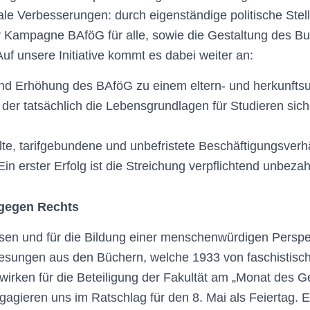
le Verbesserungen: durch ei­genständige politische St
 Kam­pagne BAföG für alle, sowie die Gestaltung des B
f unsere Initiative kommt es dabei weiter an:
nd Erhöhung des BAföG zu einem eltern- und herkunft
der tatsächlich die Lebensgrundlagen für Studieren siche
te, tarifgebundene und unbefristete Beschäftigungsverhä
in erster Erfolg ist die Streichung verpflichtend unbezah
 gegen Rechts
en und für die Bildung einer menschenwürdigen Per­spek
esungen aus den Büchern, wel­che 1933 von faschistisc
wirken für die Beteiligung der Fakultät am „Monat des 
agieren uns im Ratschlag für den 8. Mai als Feiertag. Eb