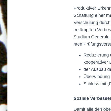
Produktiver Erkenn
Schaffung einer me
Verschulung durch
erkämpften Ver­bes
Studium Generale i
4ten Prüfungsversu
Reduzierung 
kooperativer E
der Ausbau d
Überwindung d
Schluss mit 
Soziale Verbesse
Damit alle den ob