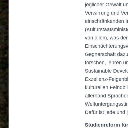
jeglicher Gewalt un
Verwirrung und Ve
einschränkenden I
(Kulturstaatsminis
von allem, was der
Einschüchterungsv
Gegnerschaft dazu
forschen, lehren u
Sustainable Devel
Exzellenz-Feigenbl
kulturellen Feindb
allerhand Sprachen
Weltuntergangssti
Dafür ist jede und 
Studienreform fü