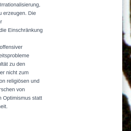
rrationalisierung,
u erzeugen. Die
r
 die Einschränkung
offensiver
eitsprobleme
ltät zu den
er nicht zum
on religiösen und
orschen von
m Optimismus statt
eit.