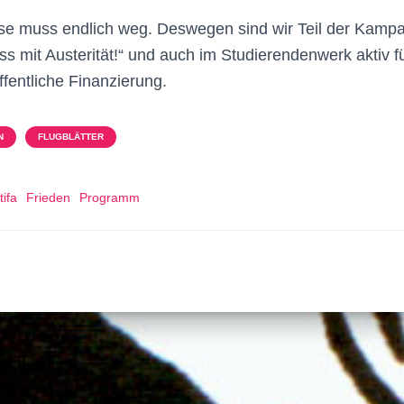
e muss endlich weg. Deswegen sind wir Teil der Kam­pag
ss mit Austerität!“ und auch im Studierendenwerk aktiv f
fentliche Finanzie­rung.
N
FLUGBLÄTTER
tifa
Frieden
Programm