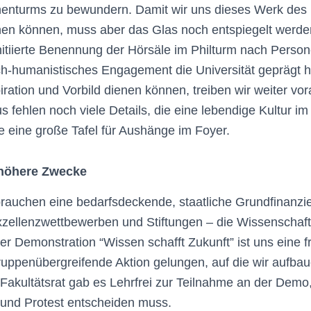
henturms zu bewundern. Damit wir uns dieses Werk de
en können, muss aber das Glas noch entspiegelt werde
nitiierte Benennung der Hörsäle im Philturm nach Persone
sch-humanistisches Engagement die Universität geprägt
iration und Vorbild dienen können, treiben wir weiter vor
 fehlen noch viele Details, die eine lebendige Kultur im
e eine große Tafel für Aushänge im Foyer.
 höhere Zwecke
brauchen eine bedarfsdeckende, staatliche Grund­finanzi
zellenzwettbewerben und Stif­tungen – die Wissenschaf
der Demonstration “Wissen schafft Zukunft” ist uns eine fr
gruppenübergreifende Aktion gelungen, auf die wir auf­bau
Fakultätsrat gab es Lehrfrei zur Teilnahme an der Dem
und Protest entscheiden muss.