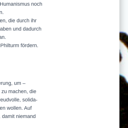
s Humanismus noch
n.
n, die durch ihr
 haben und dadurch
an.
 Philturm fördern.
erung, um –
t zu machen, die
eudvolle, solida­
en wollen. Auf
o, damit niemand