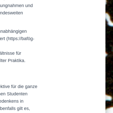
ellungnahmen und
undesweiten
sunabhängigen
rt (https://bafög-
ltnisse für
lter Praktika.
tive für die ganze
hen Studenten
Gedenkens in
enfalls gilt es,