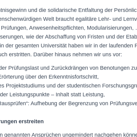
tnisgewinn und die solidarische Entfaltung der Per­sönlic
nschenwürdigen Welt braucht ega­litäre Lehr- und Lernve
 Prüfungen, Anwesenheitspflichten, Modularisierungen,
serungen, wie der Abschaffung von Fristen und der Etab
n der gesamten Universität haben wir in der laufen­den
ch erstritten. Darüber hinaus nehmen wir uns vor:
der Prüfungslast und Zurückdrängen von Benotungen z
rörterung über den Erkenntnisfortschritt,
es Projektstudiums und der studentischen Forschungsgr
er Leistungspunkte – Inhalt statt Leistung,
„Rausprüfen“: Aufhebung der Begrenzung von Prüfungsv
rungen erstreiten
en genannten Ansprüchen ungemindert nachgehen können,