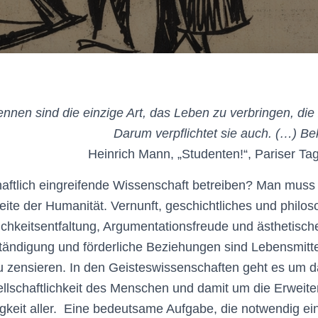
nen sind die einzige Art, das Leben zu verbringen, die z
Darum verpflichtet sie auch. (…) Be
Heinrich Mann, „Studenten!“, Pariser Tag
aftlich eingreifende Wissenschaft betreiben? Man muss
Seite der Humanität. Vernunft, geschichtliches und philo
ichkeitsentfaltung, Argumentationsfreude und ästhetisch
ständigung und förderliche Beziehungen sind Lebensmittel
zu zensieren. In den Geisteswissenschaften geht es um 
llschaftlichkeit des Menschen und damit um die Erweiter
keit aller. Eine bedeutsame Aufgabe, die notwendig ei