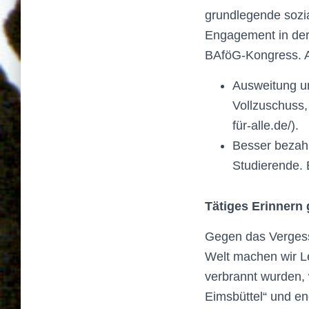
grundlegende sozia
Engagement in der
BAföG-Kongress. Au
Ausweitung u
Vollzuschuss, 
für-alle.de/).
Besser bezahl
Studierende. E
Tätiges Erinnern
Gegen das Vergess
Welt machen wir L
verbrannt wurden, 
Eimsbüttel“ und eng