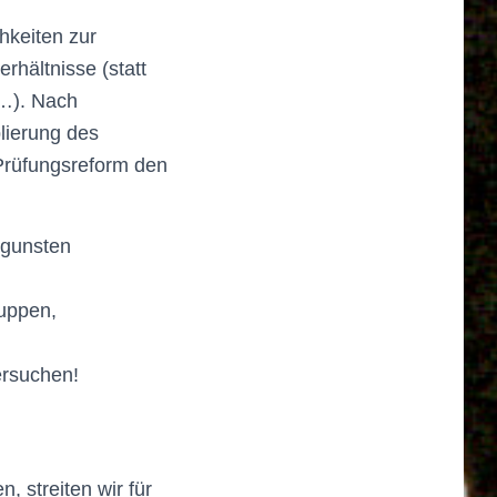
hkeiten zur
rhältnisse (statt
 …). Nach
lierung des
 Prüfungsreform den
ugunsten
uppen,
ersuchen!
 streiten wir für