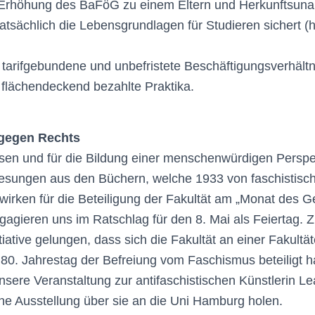
Erhöhung des BaFöG zu einem Eltern und Herkunftsun
atsächlich die Lebensgrundlagen für Studieren sichert (ht
 tarifgebundene und unbefristete Beschäftigungsverhältn
flächendeckend bezahlte Praktika.
 gegen Rechts
en und für die Bildung einer menschenwürdigen Perspek
esungen aus den Büchern, welche 1933 von faschistisc
wirken für die Beteiligung der Fakultät am „Monat des 
gagieren uns im Ratschlag für den 8. Mai als Feiertag. 
tiative gelungen, dass sich die Fakultät an einer Fakult
80. Jahrestag der Befreiung vom Faschismus beteiligt h
sere Veranstaltung zur antifaschistischen Künstlerin L
che Ausstellung über sie an die Uni Hamburg holen.