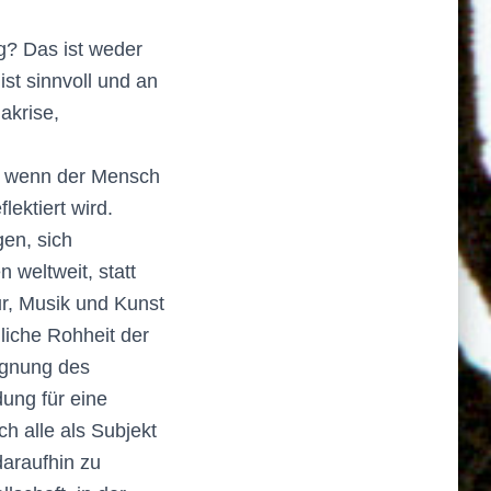
g? Das ist weder
ist sinnvoll und an
makrise,
t, wenn der Mensch
lektiert wird.
gen, sich
 weltweit, statt
ur, Musik und Kunst
liche Rohheit der
ignung des
ung für eine
h alle als Subjekt
daraufhin zu