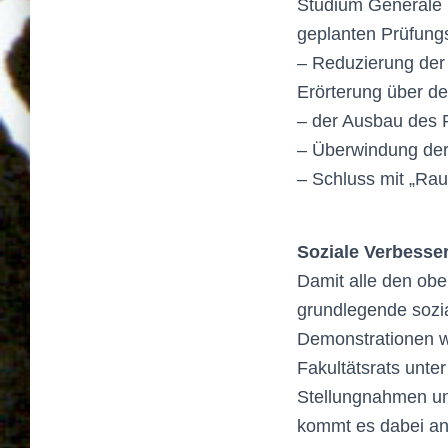
Studium Generale i
geplanten Prüfung
– Reduzierung der
Erörterung über den
– der Ausbau des 
– Überwindung der 
– Schluss mit „Ra
Soziale Verbesse
Damit alle den ob
grundlegende sozia
Demonstrationen wi
Fakultätsrats unter
Stellungnahmen un
kommt es dabei an