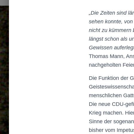
„Die Zeiten sind l
sehen konnte, von 
nicht zu kümmern 
längst schon als u
Gewissen auferlegt
Thomas Mann, Ansp
nachgeholten Feier
Die Funktion der G
Geisteswissenschaf
menschlichen Gatt
Die neue CDU-gefüh
Krieg machen. Hier
Sinne der sogenann
bisher vom Impetu