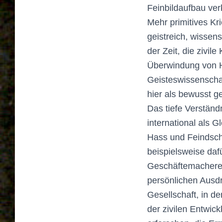
Feinbildaufbau ver
Mehr primitives Kr
geistreich, wissens
der Zeit, die zivile
Überwindung von H
Geisteswissenschaf
hier als bewusst ge
Das tiefe Verständ
international als 
Hass und Feindscha
beispielsweise daf
Geschäftemacherei
persönlichen Ausdr
Gesellschaft, in d
der zivilen Entwic