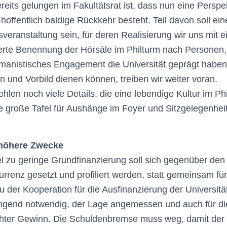
eits gelungen im Fakultätsrat ist, dass nun eine Perspek
hoffentlich baldige Rückkehr besteht. Teil davon soll ein
eranstaltung sein, für deren Realisierung wir uns mit e
iierte Benennung der Hörsäle im Philturm nach Personen, 
umanistisches Engagement die Universität geprägt habe
on und Vorbild dienen können, treiben wir weiter voran.
hlen noch viele Details, die eine lebendige Kultur im Phi
e große Tafel für Aushänge im Foyer und Sitzgelegenhe
 höhere Zwecke
iel zu geringe Grundfinanzierung soll sich gegenüber de
urrenz gesetzt und profiliert werden, statt gemeinsam für
u der Kooperation für die Ausfinanzierung der Universität
gend notwendig, der Lage angemessen und auch für die 
chter Gewinn. Die Schuldenbremse muss weg, damit der 