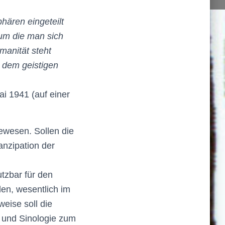
hären eingeteilt
 um die man sich
anität steht
 dem geistigen
i 1941 (auf einer
ewesen. Sollen die
anzipation der
tzbar für den
en, wesentlich im
eise soll die
 und Sinologie zum