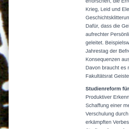
erforschen, die Er
Krieg, Leid und El
Geschichtsklitteru
Dafür, dass die Ge
aufrechter Persönli
geleitet. Beispiel
Jahrestag der Befr
Konsequenzen aus 
Davon braucht es 
Fakultätsrat Geist
Studienreform fü
Produktiver Erkenn
Schaffung einer me
Verschulung durch
erkämpften Verbes