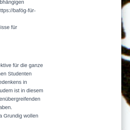
abhängigen
tps://bafög-für-
isse für
tive für die ganze
hen Studenten
Gedenkens in
Zudem ist in diesem
ätenübergreifenden
aben.
ea Grundig wollen