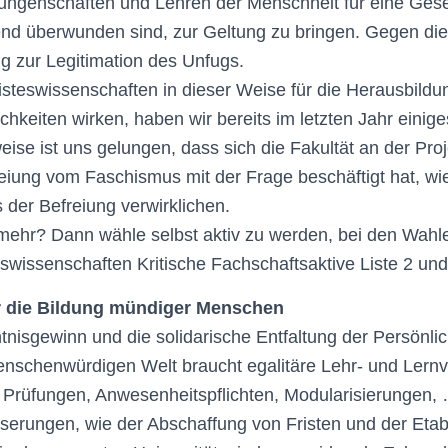
rungenschaften und Lehren der Menschheit für eine Gesel
end überwunden sind, zur Geltung zu bringen. Gegen die
ng zur Legitimation des Unfugs.
isteswissenschaften in dieser Weise für die Herausbildu
chkeiten wirken, haben wir bereits im letzten Jahr einig
sweise ist uns gelungen, dass sich die Fakultät an der P
eiung vom Faschismus mit der Frage beschäftigt hat, wie
der Befreiung verwirklichen.
mehr? Dann wähle selbst aktiv zu werden, bei den Wah
eswissenschaften Kritische Fachschaftsaktive Liste 2 u
r die Bildung mündiger Menschen
tnisgewinn und die solidarische Entfaltung der Persönlic
nschenwürdigen Welt braucht egalitäre Lehr- und Lernve
 Prüfungen, Anwesenheitspflichten, Modularisierungen,
serungen, wie der Abschaffung von Fristen und der Etab