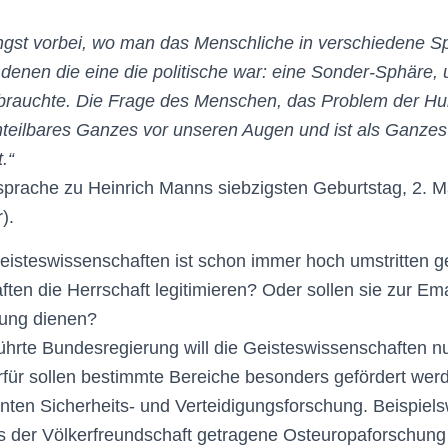
ängst vorbei, wo man das Menschliche in verschiedene Sp
denen die eine die politische war: eine Sonder-Sphäre,
brauchte. Die Frage des Menschen, das Problem der Hum
nteilbares Ganzes vor unseren Augen und ist als Ganzes
.“
rache zu Heinrich Manns siebzigsten Geburtstag, 2. Ma
).
eisteswissenschaften ist schon immer hoch umstritten g
ten die Herrschaft legitimieren? Oder sollen sie zur Em
ung dienen?
rte Bundesregierung will die Geisteswissenschaften nu
für sollen bestimmte Bereiche besonders gefördert werd
ten Sicherheits- und Verteidigungsforschung. Beispielsw
s der Völkerfreundschaft getragene Osteuropaforschung