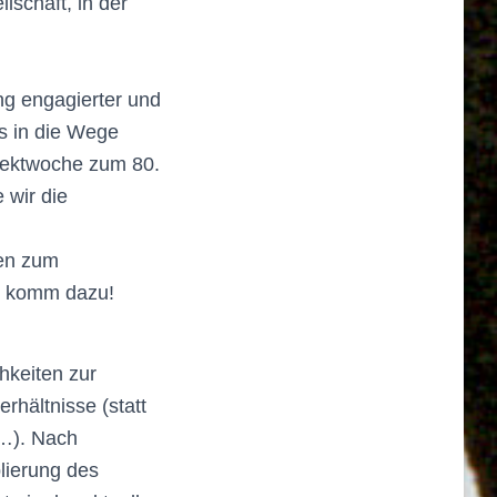
lschaft, in der
ng engagierter und
es in die Wege
rojektwoche zum 80.
 wir die
len zum
nd komm dazu!
hkeiten zur
rhältnisse (statt
 …). Nach
lierung des