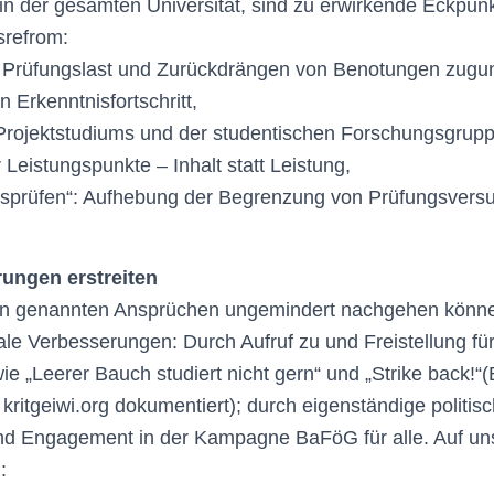
n der gesamten Universität, sind zu erwirkende Eckpunkt
srefrom:
 Prüfungslast und Zurückdrängen von Benotungen zugun
 Erkenntnisfortschritt,
Projektstudiums und der studentischen Forschungsgrup
Leistungspunkte – Inhalt statt Leistung,
usprüfen“: Aufhebung der Begrenzung von Prüfungsvers
rungen erstreiten
en genannten Ansprüchen ungemindert nachgehen können,
le Verbesserungen: Durch Aufruf zu und Freistellung fü
e „Leerer Bauch studiert nicht gern“ und „Strike back!“
 kritgeiwi.org dokumentiert); durch eigenständige politis
d Engagement in der Kampagne BaFöG für alle. Auf unse
: