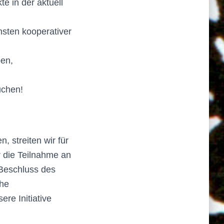
e in der aktuell
sten kooperativer
pen,
uchen!
 streiten wir für
r die Teilnahme an
(Beschluss des
che
re Initiative