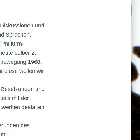
 Diskussionen und
und Sprachen.
 Philturm-
heute selber zu
denbewegung 1968:
r diese wollen wir
s Besetzungen und
eils mit der
stwerken gestalten
derungen des
 mit