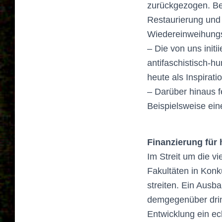
zurückgezogen. Ber
Restaurierung und 
Wiedereinweihungsv
– Die von uns init
antifaschistisch-h
heute als Inspirati
– Darüber hinaus fe
Beispielsweise ein
Finanzierung für
Im Streit um die v
Fakultäten in Konk
streiten. Ein Ausba
demgegenüber drin
Entwicklung ein e