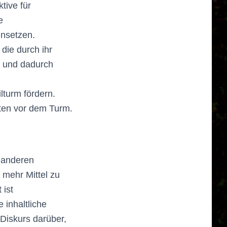
tive für
e
insetzen.
die durch ihr
n und dadurch
lturm fördern.
iten vor dem Turm.
n anderen
 mehr Mittel zu
 ist
inhaltliche
Diskurs darüber,