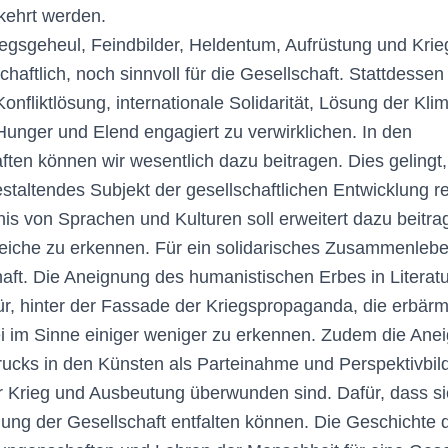
kehrt werden.
iegsgeheul, Feindbilder, Heldentum, Aufrüstung und Krie
chaftlich, noch sinnvoll für die Gesellschaft. Stattdessen 
 Konfliktlösung, internationale Solidarität, Lösung der Kli
unger und Elend engagiert zu verwirklichen. In den
ten können wir wesentlich dazu beitragen. Dies geling
staltendes Subjekt der gesellschaftlichen Entwicklung ref
nis von Sprachen und Kulturen soll erweitert dazu beitra
Gleiche zu erkennen. Für ein solidarisches Zusammenleben
ft. Die Aneignung des humanistischen Erbes in Literat
ür, hinter der Fassade der Kriegspropaganda, die erbärm
 im Sinne einiger weniger zu erkennen. Zudem die Ane
ucks in den Künsten als Parteinahme und Perspektivbild
er Krieg und Ausbeutung überwunden sind. Dafür, dass sic
klung der Gesellschaft entfalten können. Die Geschichte 