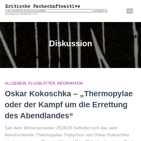
NAVIG
UMSC
Diskussion
ALLGEMEIN
FLUGBLÄTTER
INFORMATION
Oskar Kokoschka – „Thermopylae
oder der Kampf um die Errettung
des Abendlandes“
Seit dem Wintersemester 2025/26 befindet sich das sehr
beindruckende Thermopylae-Triptychon von Oskar Kokoschka