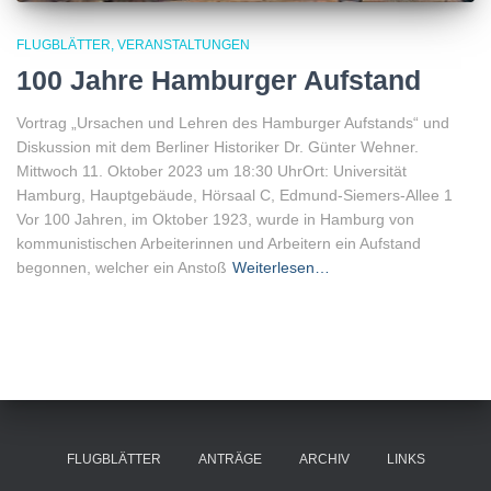
FLUGBLÄTTER
VERANSTALTUNGEN
100 Jahre Hamburger Aufstand
Vortrag „Ursachen und Lehren des Hamburger Aufstands“ und
Diskussion mit dem Berliner Historiker Dr. Günter Wehner.
Mittwoch 11. Oktober 2023 um 18:30 UhrOrt: Universität
Hamburg, Hauptgebäude, Hörsaal C, Edmund-Siemers-Allee 1
Vor 100 Jahren, im Oktober 1923, wurde in Hamburg von
kommunistischen Arbeiterinnen und Arbeitern ein Aufstand
begonnen, welcher ein Anstoß
Weiterlesen…
FLUGBLÄTTER
ANTRÄGE
ARCHIV
LINKS