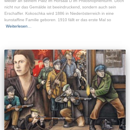
wieder an seinem Platz im Hörsaal D im Philoshophenturm. Doch
nicht nur das Gemälde ist beeindruckend, sondern auch sein
Erschaffer. Kokoschka wird 1886 in Niederösterreich in eine
kunstaffine Familie geboren. 1910 fällt er das erste Mal so
Weiterlesen…