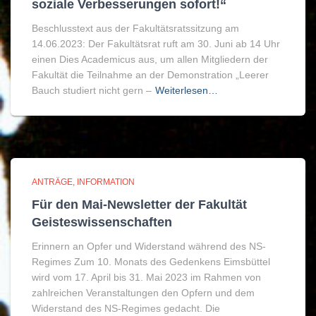
soziale Verbesserungen sofort!“
Beschlusstext aus der Fakultätsratssitzung am
14.06.2023: Der Fakultätsrat ruft am 30. Juni ab 14 Uhr
einen Dies Academicus aus, um allen Mitgliedern der
Fakultät die Teilnahme an der Demonstration „Leerer
Bauch studiert nicht gern –
Weiterlesen…
ANTRÄGE
INFORMATION
Für den Mai-Newsletter der Fakultät
Geisteswissenschaften
Erinnern an Opfer und Widerstand während des NS-
Regimes Zum 10. Monats des Gedenkens Eimsbüttel
wird vom 17. April bis 31. Mai 2023 im Rahmen von
zahlreichen Veranstaltungen den Opfern und dem
Widerstand des NS-Regimes gedacht. Die