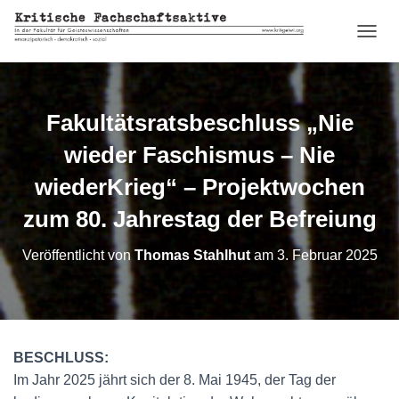
N
A
V
I
G
Fakultätsratsbeschluss „Nie
A
T
wieder Faschismus – Nie
I
O
wiederKrieg“ – Projektwochen
N
zum 80. Jahrestag der Befreiung
U
M
S
Veröffentlicht von
Thomas Stahlhut
am
3. Februar 2025
C
H
A
L
T
E
BESCHLUSS:
N
Im Jahr 2025 jährt sich der 8. Mai 1945, der Tag der