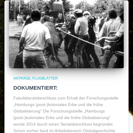
ANTRÄGE
FLUGBLÄTTER
DOKUMENTIERT:
Fakultätsratsbeschluss zum Erhalt der Forschungsstelle
„Hamburgs (post-)koloniales Erbe und die frühe
Globalisierung“ Die Forschungsstelle „Hamburgs
(post-)koloniales Erbe und die frühe Globalisierung“
wurde 2014 durch einen Senatsbeschluss begründet.
Schon vorher fand im Arbeitsbereich Globalgeschichte